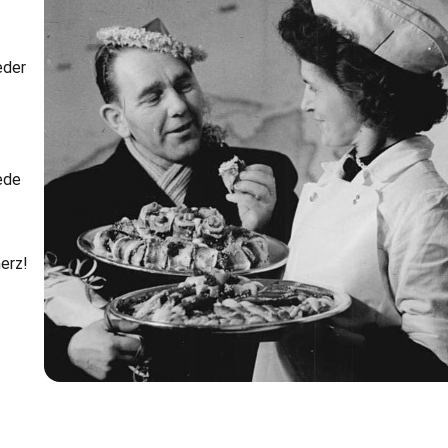
eder
ede
erz!