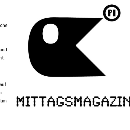
sche
 und
ht.
 auf
hr
sdam