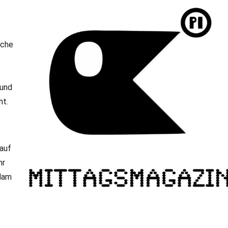
sche
 und
ht.
 auf
hr
sdam