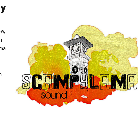
ty
ow,
n
ama
n