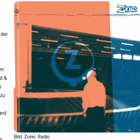
 der
en
d &
e
 zu
and
Bild: Zonic Radio
r