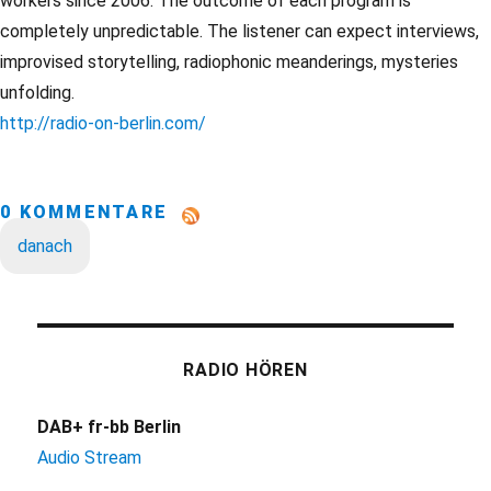
workers since 2006. The outcome of each program is
completely unpredictable. The listener can expect interviews,
improvised storytelling, radiophonic meanderings, mysteries
unfolding.
http://radio-on-berlin.com/
0 KOMMENTARE
danach
RADIO HÖREN
DAB+ fr-bb Berlin
Audio Stream