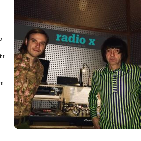
o
f
ght
am