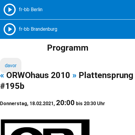
Freie Radios – Berlin Brandenburg
MENÜ
Programm
davor
«
ORWOhaus 2010
»
Plattensprung
#195b
20:00
Donnerstag, 18.02.2021,
bis 20:30 Uhr