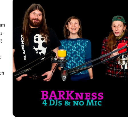
 um
nz-
€3
t
ch