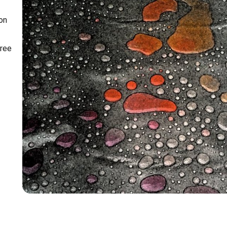
on
aree