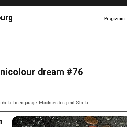
burg
Programm
echnicolour dream #76
t Schokoladengarage. Musiksendung mit Stroko.
m