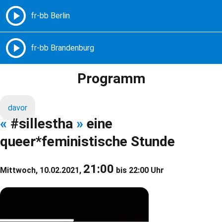
Freie Radios – Berlin Brandenburg
MENÜ
Programm
davor
«
#sillestha
»
eine
queer*feministische Stunde
21:00
Mittwoch, 10.02.2021,
bis 22:00 Uhr