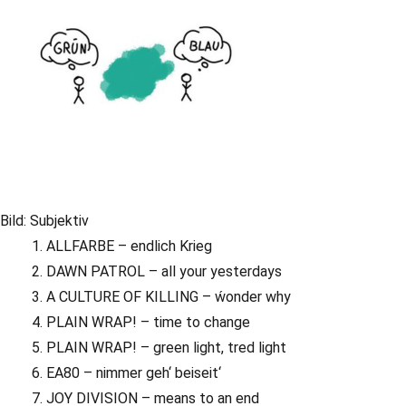
Bild: Subjektiv
ALLFARBE – endlich Krieg
DAWN PATROL – all your yesterdays
A CULTURE OF KILLING – ẃonder why
PLAIN WRAP! – time to change
PLAIN WRAP! – green light, tred light
EA80 – nimmer geh‘ beiseit‘
JOY DIVISION – means to an end