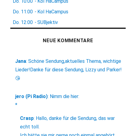
Do.
10:00
-
Kol HaCampus
Do.
11:00
-
Kol HaCampus
Do.
12:00
-
SUBjektiv
NEUE KOMMENTARE
Jana
:
Schöne Sendung,aktuelles Thema, wichtige
Lieder!Danke für diese Sendung, Lizzy und Parker!
😘
jero (Pi Radio)
:
Nimm die hier:
*
Crasp
:
Hallo, danke für die Sendung, das war
echt toll.
Ich hätte sie mir gerne noch einmal angehört,...