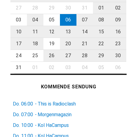
27
28
29
30
31
01
02
03
04
05
06
07
08
09
10
11
12
13
14
15
16
17
18
19
20
21
22
23
24
25
26
27
28
29
30
31
01
02
03
04
05
06
KOMMENDE SENDUNG
Do.
06:00
-
This is Radioclash
Do.
07:00
-
Morgenmagazin
Do.
10:00
-
Kol HaCampus
Do.
11:00
-
Kol HaCampus