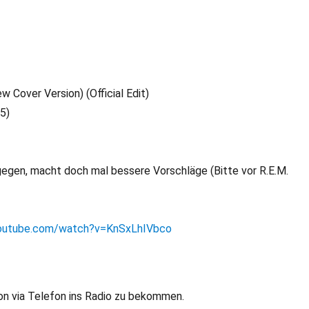
 Cover Version) (Official Edit)
05)
gegen, macht doch mal bessere Vorschläge (Bitte vor R.E.M.
youtube.com/watch?v=KnSxLhIVbco
on via Telefon ins Radio zu bekommen.