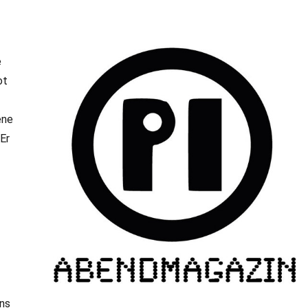
e
ot
ene
Er
ens