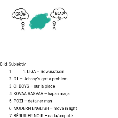
Bild: Subjektiv
LIGA – Bewusstsein
D.I. – Johnny´s got a problem
OI BOYS – sur la place
KOVAA RASVAA – hapan marja
POZI – detainer man
MODERN ENGLISH – move in light
BÉRURIER NOIR – nada/amputé