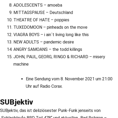
ADOLESCENTS – amoeba
MITTAGSPAUSE – Deutschland
THEATRE OF HATE – poppies
TUXEDOMOON – pinheads on the move
VIAGRA BOYS – i ain´t living long like this
NEW ADULTS – pandemic desire
ANGRY SAMOANS – the todd killings
JOHN, PAUL, GEORG, RINGO & RICHARD – misery
machine
Eine Sendung vom 8. November 2021 um 21:00
Uhr auf Radio Corax.
SUBjektiv
SUBjektiv, das ist deliziösester Punk-Funk jenseits von
„Schlachtrufe BRD Teil 478“ und aktuellen „Bad Religion –