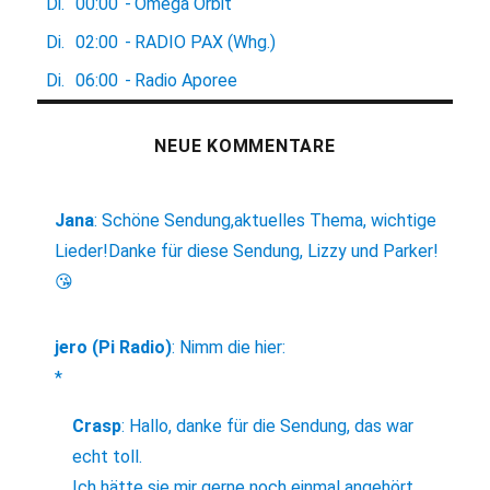
Di.
00:00
-
Omega Orbit
Di.
02:00
-
RADIO PAX (Whg.)
Di.
06:00
-
Radio Aporee
NEUE KOMMENTARE
Jana
:
Schöne Sendung,aktuelles Thema, wichtige
Lieder!Danke für diese Sendung, Lizzy und Parker!
😘
jero (Pi Radio)
:
Nimm die hier:
*
Crasp
:
Hallo, danke für die Sendung, das war
echt toll.
Ich hätte sie mir gerne noch einmal angehört,...