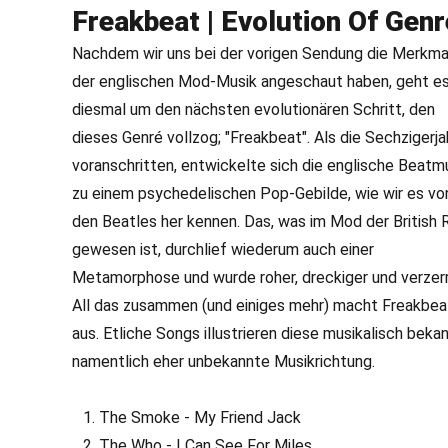
Freakbeat | Evolution Of Genr
Nachdem wir uns bei der vorigen Sendung die Merkma
der englischen Mod-Musik angeschaut haben, geht e
diesmal um den nächsten evolutionären Schritt, den
dieses Genré vollzog; "Freakbeat". Als die Sechzigerja
voranschritten, entwickelte sich die englische Beatm
zu einem psychedelischen Pop-Gebilde, wie wir es vo
den Beatles her kennen. Das, was im Mod der British R
gewesen ist, durchlief wiederum auch einer
Metamorphose und wurde roher, dreckiger und verzerr
All das zusammen (und einiges mehr) macht Freakbea
aus. Etliche Songs illustrieren diese musikalisch beka
namentlich eher unbekannte Musikrichtung.
The Smoke - My Friend Jack
The Who - I Can See For Miles