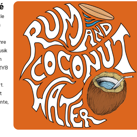
é
le
s
hre
usik
n
'n'B
t.
t
nnte,