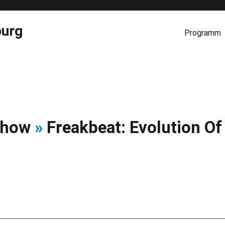
burg
Programm
 Show
»
Freakbeat: Evolution Of