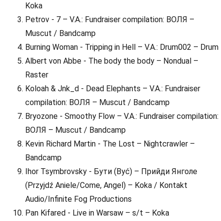
Koka
Petrov - 7 – V.A.: Fundraiser compilation: ВОЛЯ –
Muscut / Bandcamp
Burning Woman - Tripping in Hell – V.A.: Drum002 – Drum
Albert von Abbe - The body the body – Nondual –
Raster
Koloah & Jnk_d - Dead Elephants – V.A.: Fundraiser
compilation: ВОЛЯ – Muscut / Bandcamp
Bryozone - Smoothy Flow – V.A.: Fundraiser compilation:
ВОЛЯ – Muscut / Bandcamp
Kevin Richard Martin - The Lost – Nightcrawler –
Bandcamp
Ihor Tsymbrovsky - Бути (Być) – Прийди Янголе
(Przyjdź Aniele/Come, Angel) – Koka / Kontakt
Audio/Infinite Fog Productions
Pan Kifared - Live in Warsaw – s/t – Koka