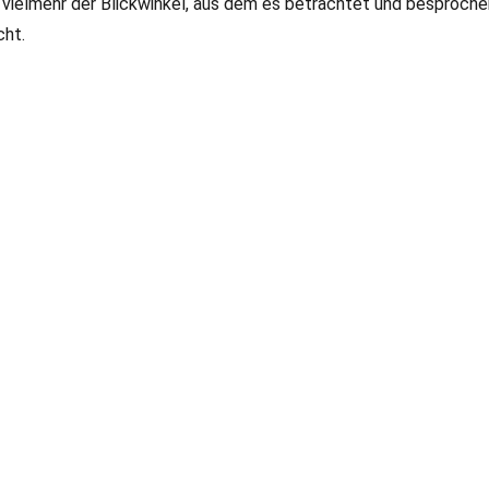
vielmehr der Blickwinkel, aus dem es betrachtet und besproche
cht.