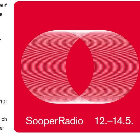
auf
de
h
 101
sich
er