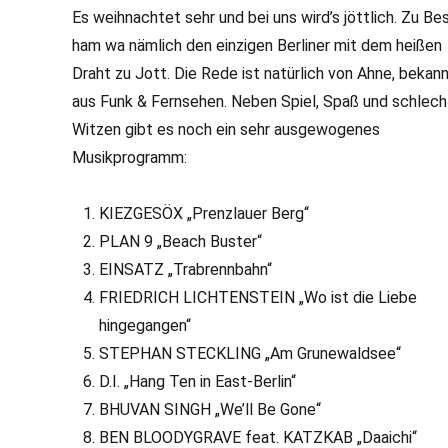
Es weihnachtet sehr und bei uns wird’s jöttlich. Zu Be
ham wa nämlich den einzigen Berliner mit dem heißen
Draht zu Jott. Die Rede ist natürlich von Ahne, bekan
aus Funk & Fernsehen. Neben Spiel, Spaß und schlec
Witzen gibt es noch ein sehr ausgewogenes
Musikprogramm:
KIEZGESÖX „Prenzlauer Berg“
PLAN 9 „Beach Buster“
EINSATZ „Trabrennbahn“
FRIEDRICH LICHTENSTEIN „Wo ist die Liebe
hingegangen“
STEPHAN STECKLING „Am Grunewaldsee“
D.I. „Hang Ten in East-Berlin“
BHUVAN SINGH „We’ll Be Gone“
BEN BLOODYGRAVE feat. KATZKAB „Daaichi“