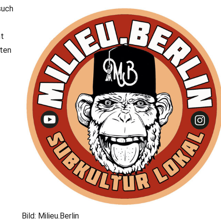
such
nt
hten
Bild: Milieu.Berlin