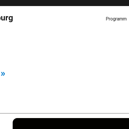
burg
Programm
n
»