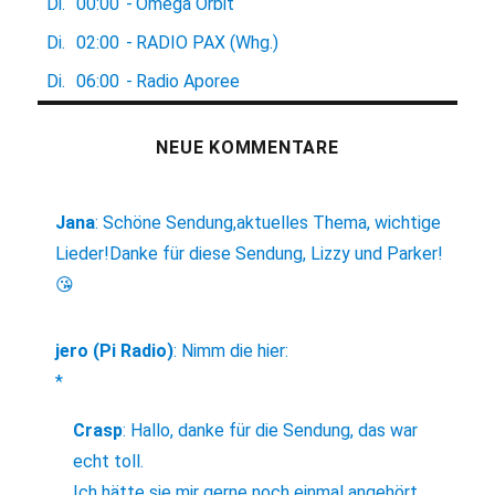
Di.
00:00
-
Omega Orbit
Di.
02:00
-
RADIO PAX (Whg.)
Di.
06:00
-
Radio Aporee
NEUE KOMMENTARE
Jana
:
Schöne Sendung,aktuelles Thema, wichtige
Lieder!Danke für diese Sendung, Lizzy und Parker!
😘
jero (Pi Radio)
:
Nimm die hier:
*
Crasp
:
Hallo, danke für die Sendung, das war
echt toll.
Ich hätte sie mir gerne noch einmal angehört,...