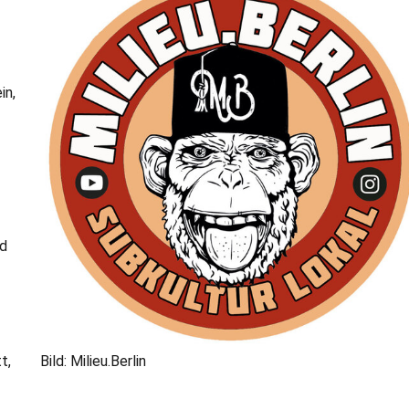
in,
nd
t,
Bild: Milieu.Berlin