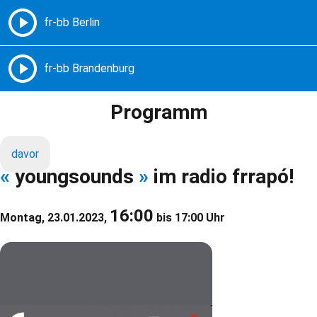
Freie Radios – Berlin Brandenburg
MENÜ
Programm
davor
«
youngsounds
»
im radio frrapó!
16:00
Montag, 23.01.2023,
bis 17:00 Uhr