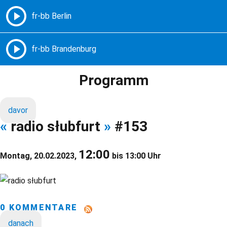
Freie Radios – Berlin Brandenburg
MENÜ
Programm
davor
«
radio słubfurt
»
#153
12:00
Montag, 20.02.2023,
bis 13:00 Uhr
0 KOMMENTARE
danach