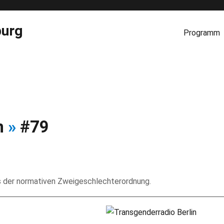
burg
Programm
n
»
#79
ts der normativen Zweigeschlechterordnung.