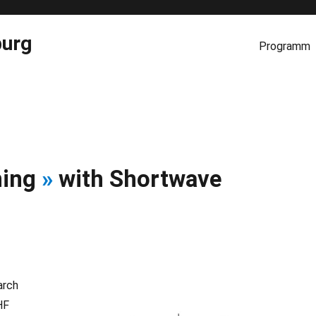
burg
Programm
ning
»
with Shortwave
arch
HF