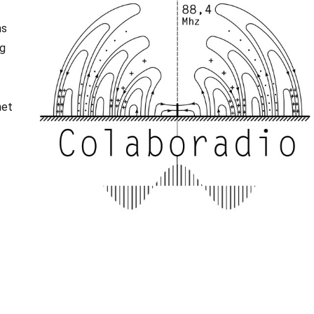
hs
ng
net