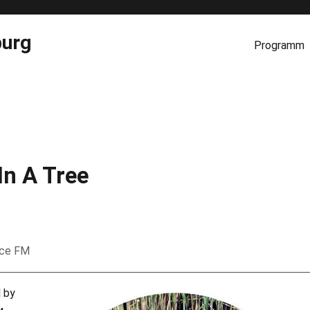
burg
Programm
In A Tree
nce FM
d by