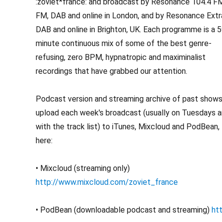
:zoviet*france: and broadcast by Resonance 104.4 F
FM, DAB and online in London, and by Resonance Extr
DAB and online in Brighton, UK. Each programme is a 
minute continuous mix of some of the best genre-
refusing, zero BPM, hypnatropic and maximinalist
recordings that have grabbed our attention.
Podcast version and streaming archive of past show
upload each week's broadcast (usually on Tuesdays 
with the track list) to iTunes, Mixcloud and PodBean,
here:
• Mixcloud (streaming only)
http://www.mixcloud.com/zoviet_france
• PodBean (downloadable podcast and streaming)
ht