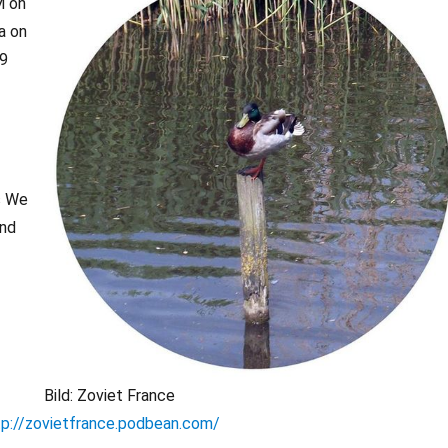
M on
a on
59
s We
and
Bild: Zoviet France
tp://zovietfrance.podbean.com/