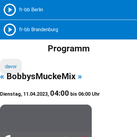
Freie Radios – Berlin Brandenburg
MENÜ
Programm
davor
«
BobbysMuckeMix
»
04:00
Dienstag, 11.04.2023,
bis 06:00 Uhr