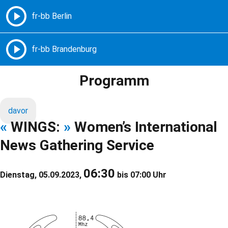
Freie Radios – Berlin Brandenburg
MENÜ
Programm
davor
«
WINGS:
»
Women’s International
News Gathering Service
06:30
Dienstag, 05.09.2023,
bis 07:00 Uhr