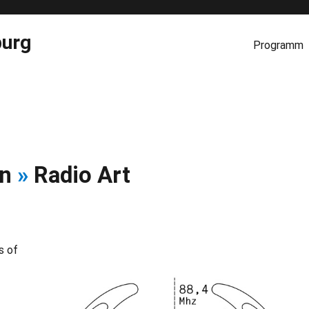
burg
Programm
on
»
Radio Art
s of