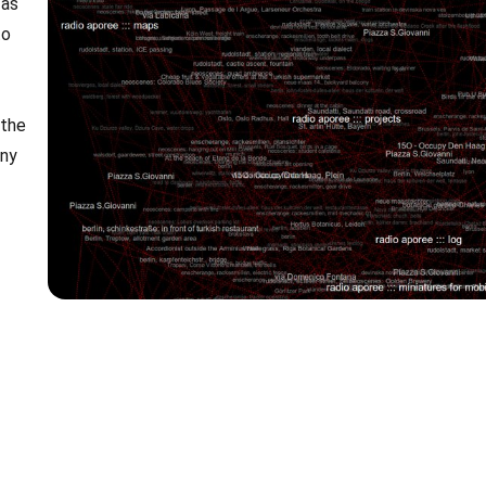
 as
to
 the
any