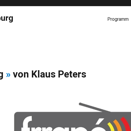
burg
Programm
rg
»
von Klaus Peters