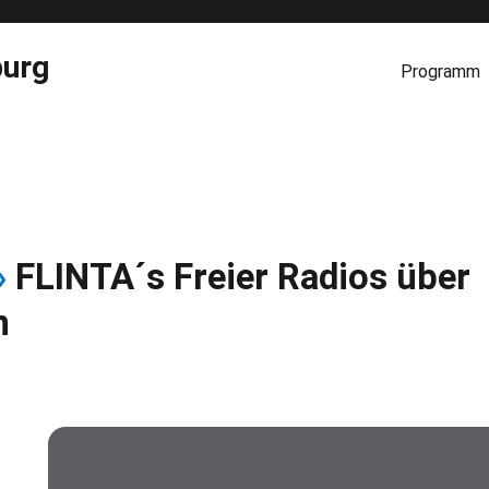
burg
Programm
»
FLINTA´s Freier Radios über
n