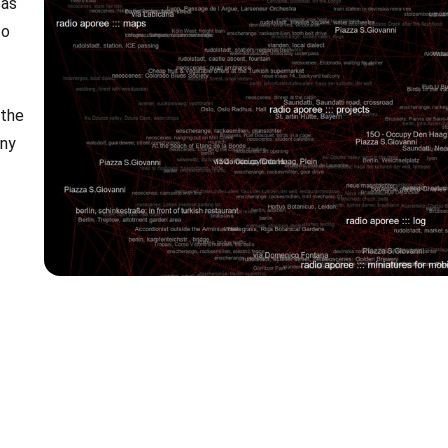
 as
to
 the
any