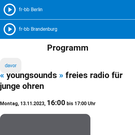
Freie Radios – Berlin Brandenburg
MENÜ
Programm
davor
«
youngsounds
»
freies radio für
junge ohren
16:00
Montag, 13.11.2023,
bis 17:00 Uhr