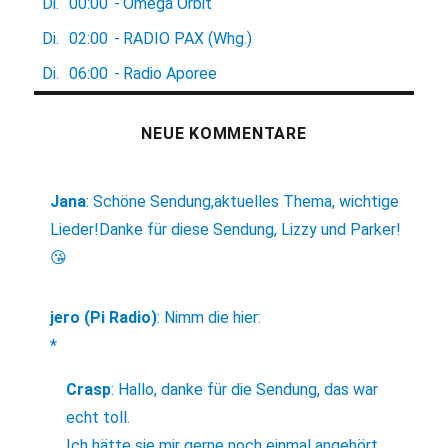
Di.
00:00
-
Omega Orbit
Di.
02:00
-
RADIO PAX (Whg.)
Di.
06:00
-
Radio Aporee
NEUE KOMMENTARE
Jana
:
Schöne Sendung,aktuelles Thema, wichtige
Lieder!Danke für diese Sendung, Lizzy und Parker!
😘
jero (Pi Radio)
:
Nimm die hier:
*
Crasp
:
Hallo, danke für die Sendung, das war
echt toll.
Ich hätte sie mir gerne noch einmal angehört,...