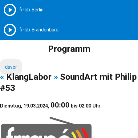
Freie Radios – Berlin Brandenburg
MENÜ
Programm
davor
«
KlangLabor
»
SoundArt mit Philip
#53
00:00
Dienstag, 19.03.2024,
bis 02:00 Uhr