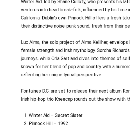
Winter Aid, led by Shane Culloty, who presents his lat
ventures into heartbreak-folk, influenced by his time i
California. Dublin's own Pinnock Hill offers a fresh tak
their distinctive noise-punk sound, fresh from their p
Lux Alma, the solo project of Alma Kelliher, envelops
female strength and Irish mythology. Sorcha Richards
journeys, while Orla Gartland dives into themes of se
known for her blend of pop and country with a humoro
reflecting her unique lyrical perspective.
Fontaines D.C. are set to release their next album Ro
Irish hip-hop trio Kneecap rounds out the show with th
Winter Aid – Secret Sister
Pinnock Hill – 1992