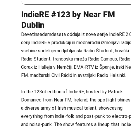
IndieRE #123 by Near FM
Dublin
Devetinsedemdeseta oddaja iz nove serije IndieRE 2.0
seriji IndieRE v produkciji in mednarodni izmenjavi radij
vsebine sodelujemo ljubljanski Radio Študent, hrvaški
Radio Student, francoska mreža Radio Campus, Radio
Corax iz Halleja v Nemčiji, EMA-RTV iz Španije, irski Ne
FM, madžarski Civil Rádió in avstrijski Radio Helsinki.
In the 123rd edition of IndieRE, hosted by Patrick
Domanico from Near FM, Ireland, the spotlight shines
a diverse array of Irish musical talent, showcasing
everything from indie-folk and post-punk to electro-
and noise-punk. The show features a lineup that incl