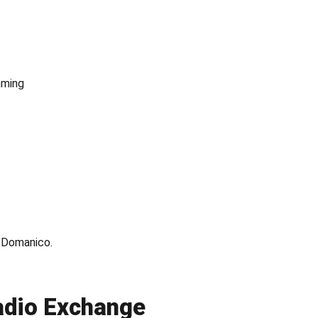
mming
 Domanico.
adio Exchange