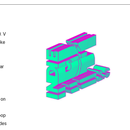
. V
ske
ar
 on
pop
udes