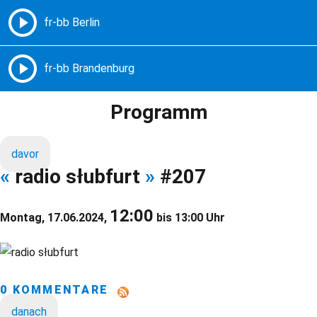
Freie Radios – Berlin Brandenburg
MENÜ
Programm
davor
«
radio słubfurt
»
#207
12:00
Montag, 17.06.2024,
bis 13:00 Uhr
0 KOMMENTARE
danach