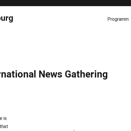
burg
Programm
national News Gathering
e is
that