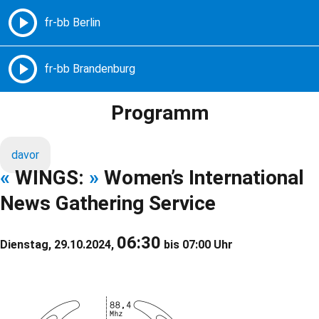
Freie Radios – Berlin Brandenburg
MENÜ
Programm
davor
«
WINGS:
»
Women’s International
News Gathering Service
06:30
Dienstag, 29.10.2024,
bis 07:00 Uhr