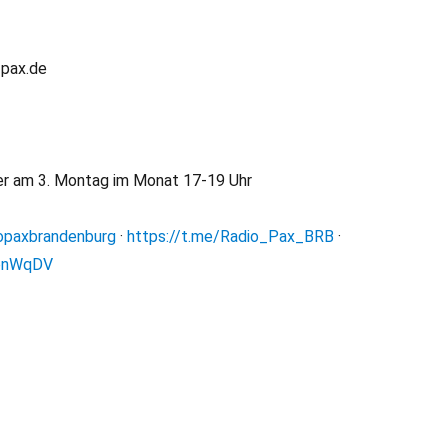
-pax.de
er am 3. Montag im Monat 17-19 Uhr
opaxbrandenburg
·
https://t.me/Radio_Pax_BRB
·
LbnWqDV