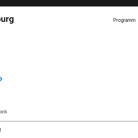
burg
Programm
»
Bank
f