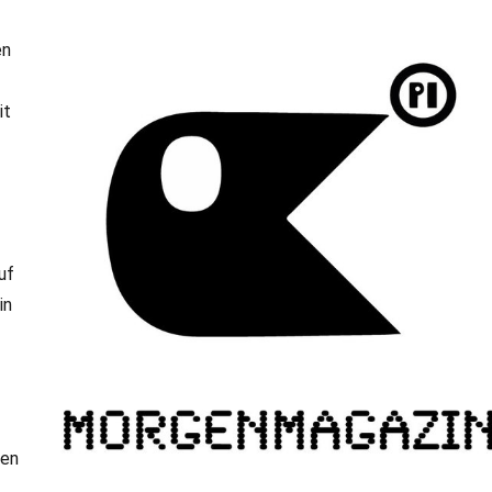
en
it
!
uf
in
ben