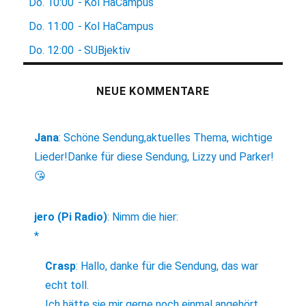
Do.
10:00
-
Kol HaCampus
Do.
11:00
-
Kol HaCampus
Do.
12:00
-
SUBjektiv
NEUE KOMMENTARE
Jana
:
Schöne Sendung,aktuelles Thema, wichtige
Lieder!Danke für diese Sendung, Lizzy und Parker!
😘
jero (Pi Radio)
:
Nimm die hier:
*
Crasp
:
Hallo, danke für die Sendung, das war
echt toll.
Ich hätte sie mir gerne noch einmal angehört,...