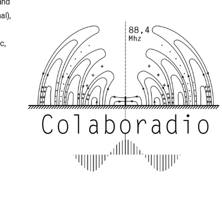
and
al),
c,