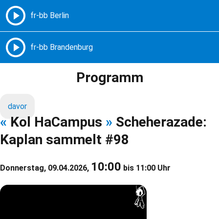
Freie Radios – Berlin Brandenburg
MENÜ
Programm
davor
«
Kol HaCampus
»
Scheherazade:
Kaplan sammelt #98
10:00
Donnerstag, 09.04.2026,
bis 11:00 Uhr